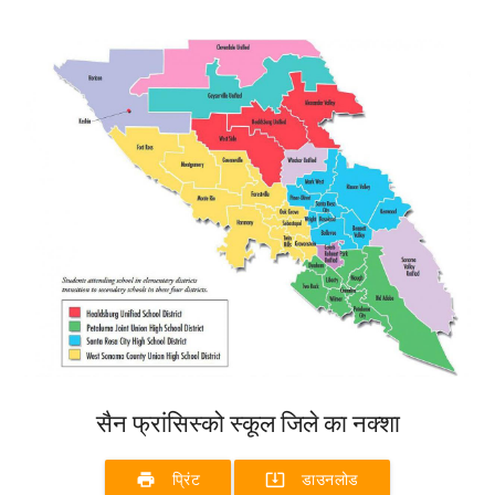
सैन फ्रांसिस्को स्कूल जिले का नक्शा
print
system_update_alt
प्रिंट
डाउनलोड