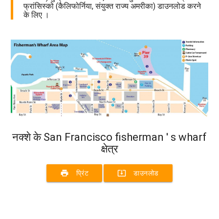
फ्रांसिस्को (कैलिफोर्निया, संयुक्त राज्य अमरीका) डाउनलोड करने
के लिए ।
नक्शे के San Francisco fisherman ' s wharf
क्षेत्र
print
system_update_alt
प्रिंट
डाउनलोड