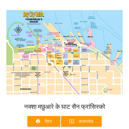
नक्शा मछुआरे के घाट सैन फ्रांसिस्को
print
system_update_alt
प्रिंट
डाउनलोड