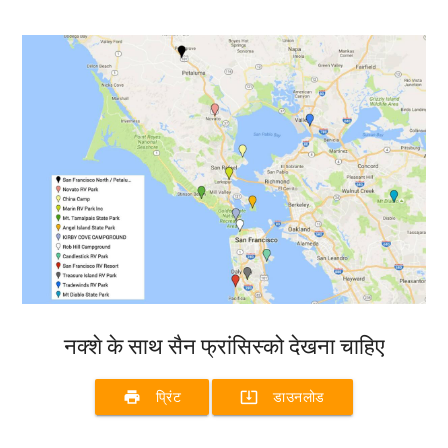
नक्शे के साथ सैन फ्रांसिस्को देखना चाहिए
print
system_update_alt
प्रिंट
डाउनलोड