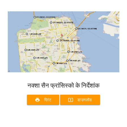
नक्शा सैन फ्रांसिस्को के निर्देशांक
print
system_update_alt
प्रिंट
डाउनलोड