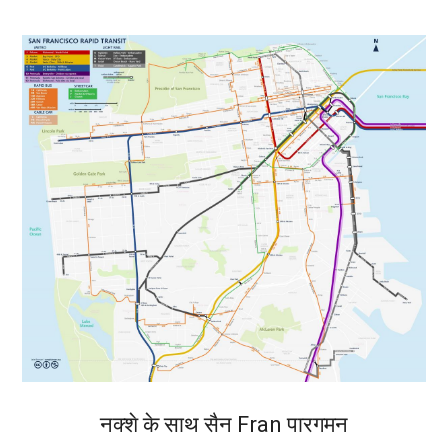
नक्शे के साथ सैन Fran पारगमन