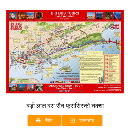
बड़ी लाल बस सैन फ्रांसिस्को नक्शा
print
system_update_alt
प्रिंट
डाउनलोड