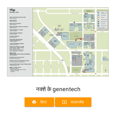
नक्शे के genentech
print
system_update_alt
प्रिंट
डाउनलोड