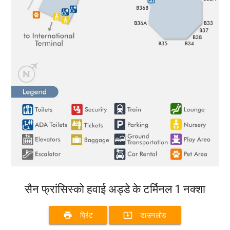
सैन फ्रांसिस्को हवाई अड्डे के टर्मिनल 1 नक्शा
print
system_update_alt
प्रिंट
डाउनलोड