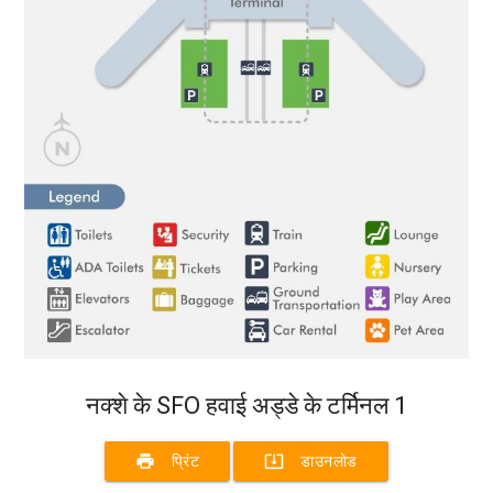
नक्शे के SFO हवाई अड्डे के टर्मिनल 1
print
system_update_alt
प्रिंट
डाउनलोड