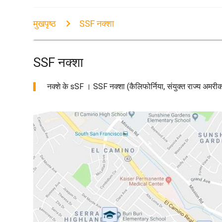
मुखपृष्ठ
SSF नक्शा
SSF नक्शा
नक्शे के sSF । SSF नक्शा (कैलिफोर्निया, संयुक्त राज्य अमरी